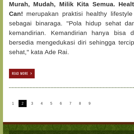
Murah, Mudah, Milik Kita Semua. Hea
Can!
merupakan praktisi healthy lifestyle
sebagai binaraga. ''Pola hidup sehat dan
kemandirian. Kemandirian hanya bisa di
bersedia mengedukasi diri sehingga terci
sehat,'' kata Ade Rai.
READ MORE
1
2
3
4
5
6
7
8
9