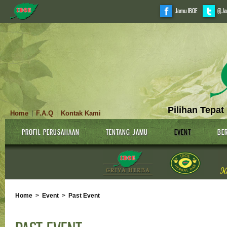
Jamu IBOE
@Ja
Pilihan Tepat
Home
F.A.Q
Kontak Kami
|
|
PROFIL PERUSAHAAN
TENTANG JAMU
EVENT
BER
Home
>
Event
>
Past Event