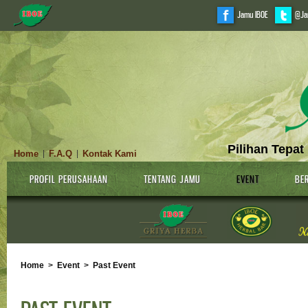
Jamu IBOE
@Ja
Pilihan Tepat
Home
F.A.Q
Kontak Kami
|
|
PROFIL PERUSAHAAN
TENTANG JAMU
EVENT
BER
Home
>
Event
>
Past Event