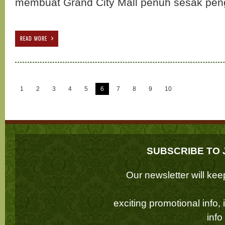
membuat Grand City Mall penuh sesak pe
READ MORE
1
2
3
4
5
6
7
8
9
10
SUBSCRIBE TO 
Our newsletter will k
exciting promotional info,
inf