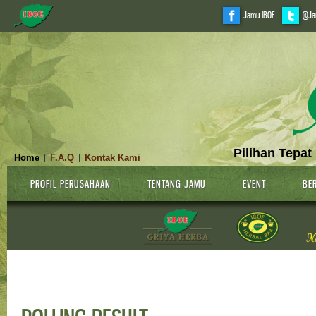
Jamu IBOE
@Ja
Pilihan Tepat
Home
F.A.Q
Kontak Kami
|
|
PROFIL PERUSAHAAN
TENTANG JAMU
EVENT
BER