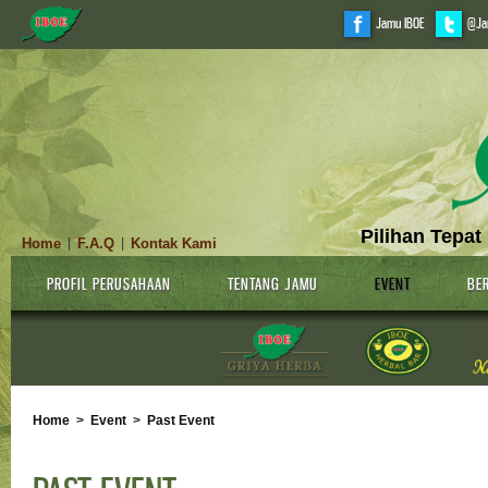
Jamu IBOE
@Ja
Pilihan Tepat
Home
F.A.Q
Kontak Kami
|
|
PROFIL PERUSAHAAN
TENTANG JAMU
EVENT
BER
Home
>
Event
>
Past Event