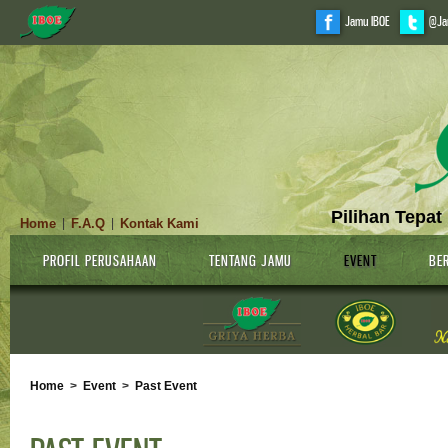
Jamu IBOE
@Ja
Pilihan Tepat
Home
F.A.Q
Kontak Kami
|
|
PROFIL PERUSAHAAN
TENTANG JAMU
EVENT
BER
Home
>
Event
>
Past Event