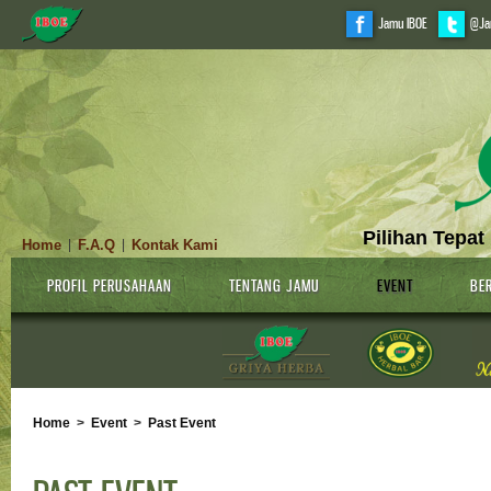
Jamu IBOE
@Ja
Pilihan Tepat
Home
F.A.Q
Kontak Kami
|
|
PROFIL PERUSAHAAN
TENTANG JAMU
EVENT
BER
Home
>
Event
>
Past Event