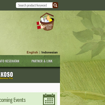
English
Indonesian
|
NFO KESEHATAN
PARTNER & LINK
coming Events