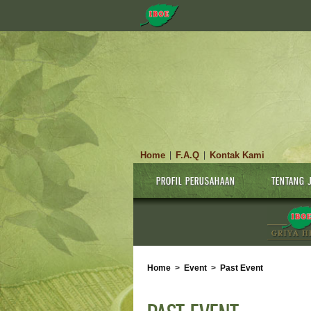
Home
F.A.Q
Kontak Kami
|
|
PROFIL PERUSAHAAN
TENTANG 
Home
>
Event
>
Past Event