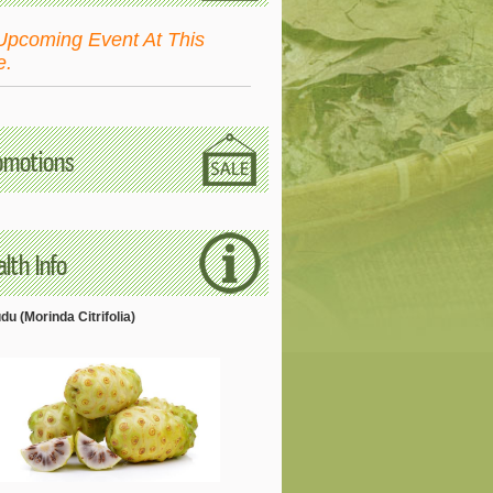
Upcoming Event At This
e.
omotions
lth Info
u (Morinda Citrifolia)