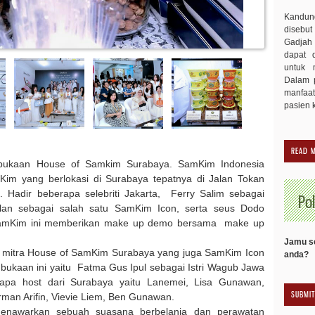
Kandu
disebut
Gadjah 
dapat 
untuk 
Dalam p
manfaa
pasien 
READ 
ukaan House of Samkim Surabaya. SamKim Indonesia
im yang berlokasi di Surabaya tepatnya di Jalan Tokan
 Hadir beberapa selebriti Jakarta, Ferry Salim sebagai
Pol
an sebagai salah satu SamKim Icon, serta seus Dodo
 SamKim ini memberikan make up demo bersama make up
Jamu se
 mitra House of SamKim Surabaya yang juga SamKim Icon
anda?
bukaan ini yaitu Fatma Gus Ipul sebagai Istri Wagub Jawa
erapa host dari Surabaya yaitu Lanemei, Lisa Gunawan,
erman Arifin, Vievie Liem, Ben Gunawan.
nawarkan sebuah suasana berbelanja dan perawatan