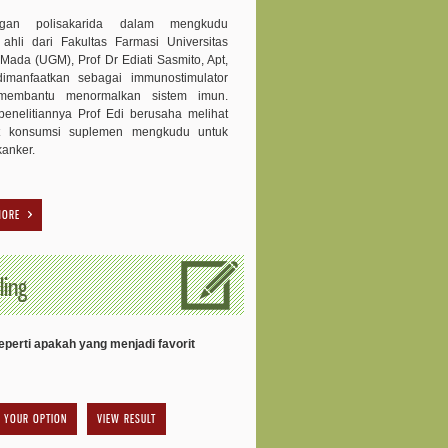
ngan polisakarida dalam mengkudu
 ahli dari Fakultas Farmasi Universitas
Mada (UGM), Prof Dr Ediati Sasmito, Apt,
dimanfaatkan sebagai immunostimulator
membantu menormalkan sistem imun.
enelitiannya Prof Edi berusaha melihat
t konsumsi suplemen mengkudu untuk
kanker.
MORE
ling
perti apakah yang menjadi favorit
VIEW RESULT