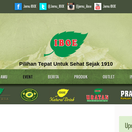
Jamu IBOE
@Jamu_IBOE
@jamu_iboe
Jamu IBOE
Pilihan Tepat Untuk Sehat Sejak 1910
JAMU
EVENT
BERITA
PRODUK
OUTLET
I
Up