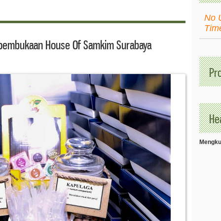
No 
Tim
pembukaan House Of Samkim Surabaya
Pr
Hea
Mengkud