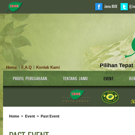
Jamu IBOE
@Ja
Pilihan Tepat
Home
F.A.Q
Kontak Kami
|
|
PROFIL PERUSAHAAN
TENTANG JAMU
EVENT
BER
Home
>
Event
>
Past Event