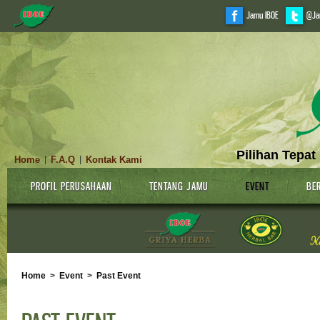
Jamu IBOE
@Ja
Pilihan Tepat
Home
F.A.Q
Kontak Kami
|
|
PROFIL PERUSAHAAN
TENTANG JAMU
EVENT
BER
Home
>
Event
>
Past Event