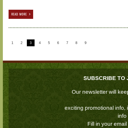
READ MORE
1
2
3
4
5
6
7
8
9
SUBSCRIBE TO 
Our newsletter will k
exciting promotional info,
inf
Fill in your emai