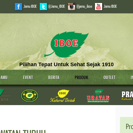
Jamu IBOE
@Jamu_IBOE
@jamu_iboe
Jamu IBOE
Pilihan Tepat Untuk Sehat Sejak 1910
JAMU
EVENT
BERITA
PRODUK
OUTLET
I
Pr