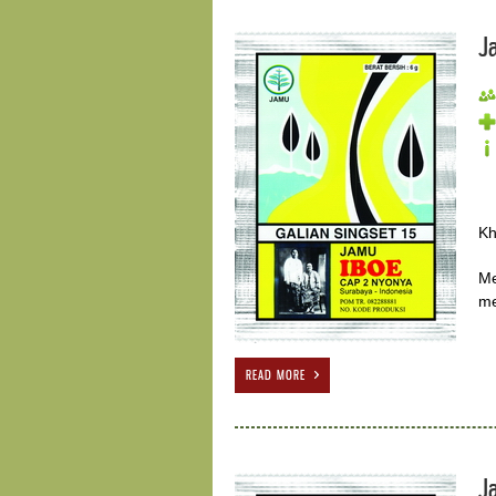
J
Kh
Me
me
READ MORE
J