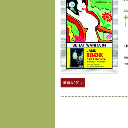
Kh
Me
me
READ MORE