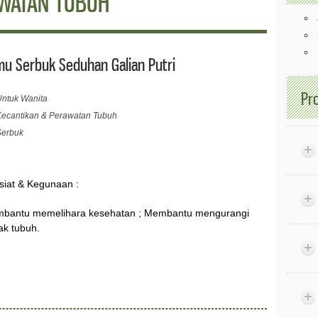
AWATAN TUBUH
u Serbuk Seduhan Galian Putri
Pr
Untuk Wanita
Kecantikan & Perawatan Tubuh
Serbuk
siat & Kegunaan :
bantu memelihara kesehatan ; Membantu mengurangi
ak tubuh.