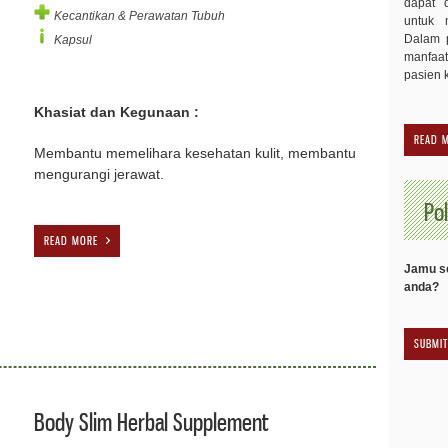
dapat 
Kecantikan & Perawatan Tubuh
untuk 
Dalam p
Kapsul
manfaa
pasien 
Khasiat dan Kegunaan :
READ 
Membantu memelihara kesehatan kulit, membantu
mengurangi jerawat.
Pol
READ MORE
Jamu se
anda?
Body Slim Herbal Supplement