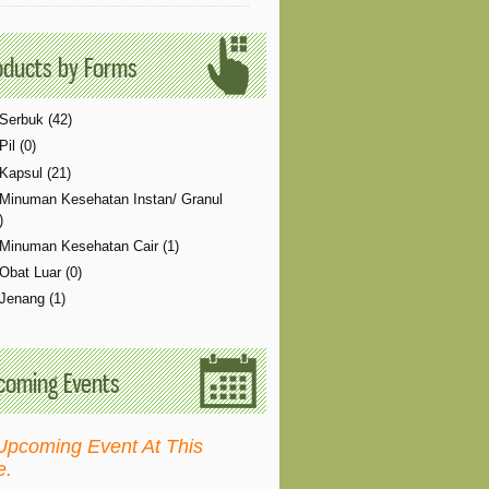
oducts by Forms
Serbuk (42)
Pil (0)
Kapsul (21)
Minuman Kesehatan Instan/ Granul
)
Minuman Kesehatan Cair (1)
Obat Luar (0)
Jenang (1)
coming Events
Upcoming Event At This
e.