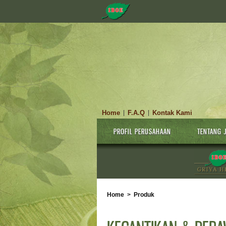
Home
F.A.Q
Kontak Kami
|
|
PROFIL PERUSAHAAN
TENTANG 
Home
>
Produk