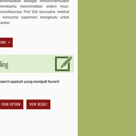
dimanfaatkan sebagai immunostimulator
membantu menormalkan sistem imun.
enelitiannya Prof Edi berusaha melihat
t konsumsi suplemen mengkudu untuk
kanker.
MORE
ling
perti apakah yang menjadi favorit
VIEW RESULT