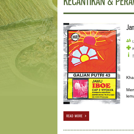
KECANTIKAN & PER
Jam
Kha
Mem
lem
READ MORE