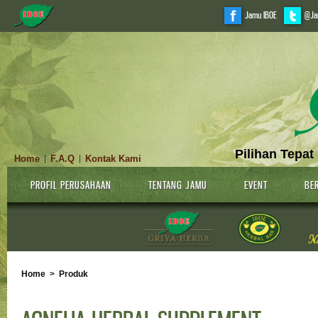
Jamu IBOE
@Ja
Pilihan Tepat
Home
F.A.Q
Kontak Kami
|
|
PROFIL PERUSAHAAN
TENTANG JAMU
EVENT
BER
Home
>
Produk