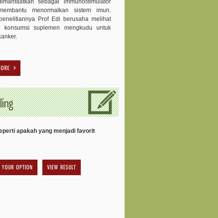
dimanfaatkan sebagai immunostimulator
membantu menormalkan sistem imun.
enelitiannya Prof Edi berusaha melihat
t konsumsi suplemen mengkudu untuk
kanker.
MORE
ling
perti apakah yang menjadi favorit
VIEW RESULT