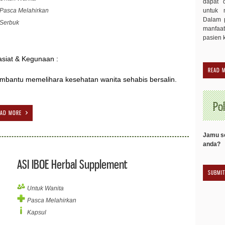
dapat 
Pasca Melahirkan
untuk 
Dalam p
Serbuk
manfaa
pasien 
siat & Kegunaan :
READ 
bantu memelihara kesehatan wanita sehabis bersalin.
Pol
EAD MORE
Jamu se
anda?
ASI IBOE Herbal Supplement
Untuk Wanita
Pasca Melahirkan
Kapsul