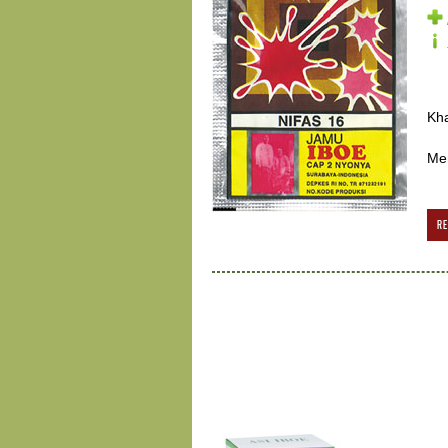
Kha
Mem
R