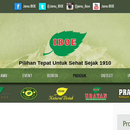
Jamu IBOE
@Jamu_IBOE
@jamu_iboe
Jamu IBOE
Pilihan Tepat Untuk Sehat Sejak 1910
JAMU
EVENT
BERITA
PRODUK
OUTLET
I
Pr