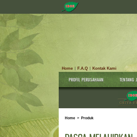
Home
F.A.Q
Kontak Kami
|
|
PROFIL PERUSAHAAN
TENTANG 
Home
>
Produk