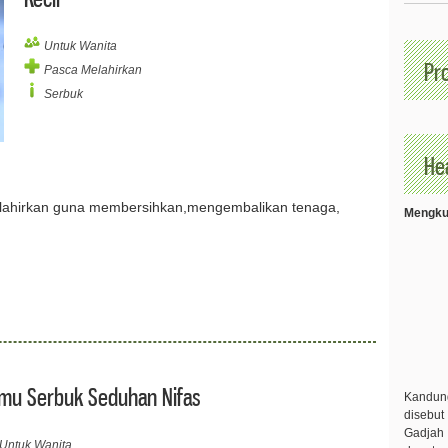
Untuk Wanita
Pr
Pasca Melahirkan
Serbuk
Hea
elahirkan guna membersihkan,mengembalikan tenaga,
Mengkud
mu Serbuk Seduhan Nifas
Kandu
disebut
Gadjah 
Untuk Wanita