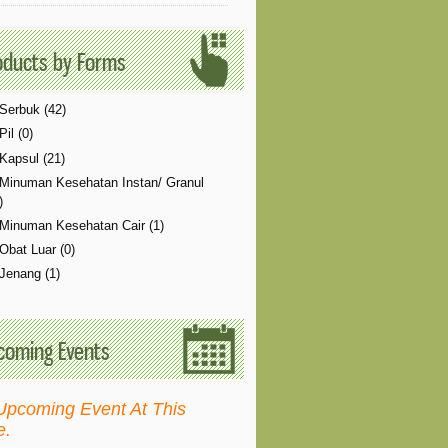
oducts by Forms
Serbuk (42)
Pil (0)
Kapsul (21)
Minuman Kesehatan Instan/ Granul
)
Minuman Kesehatan Cair (1)
Obat Luar (0)
Jenang (1)
coming Events
Upcoming Event At This
e.