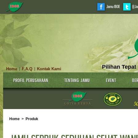
Jamu IBOE
@Ja
Pilihan Tepat
Home
F.A.Q
Kontak Kami
|
|
PROFIL PERUSAHAAN
TENTANG JAMU
EVENT
BER
Home
>
Produk