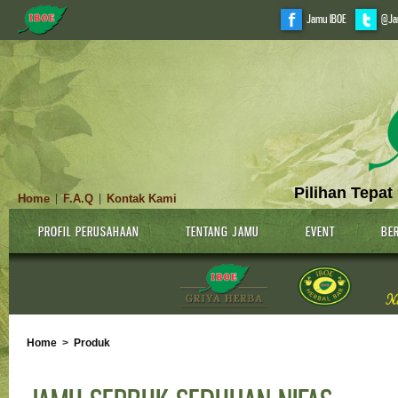
Jamu IBOE
@Ja
Pilihan Tepat
Home
F.A.Q
Kontak Kami
|
|
PROFIL PERUSAHAAN
TENTANG JAMU
EVENT
BER
Home
>
Produk