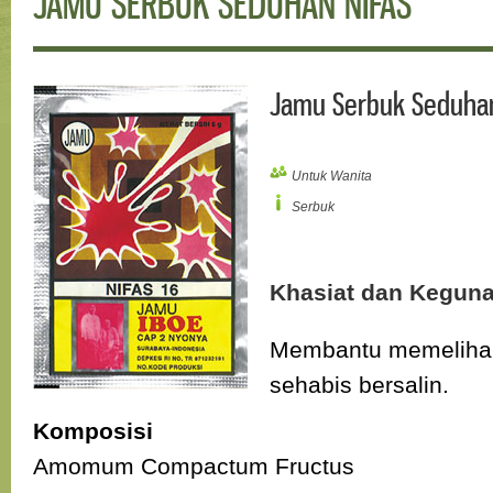
JAMU SERBUK SEDUHAN NIFAS
Jamu Serbuk Seduhan
Untuk Wanita
Serbuk
Khasiat dan Kegun
Membantu memelihar
sehabis bersalin.
Komposisi
Amomum Compactum Fructus