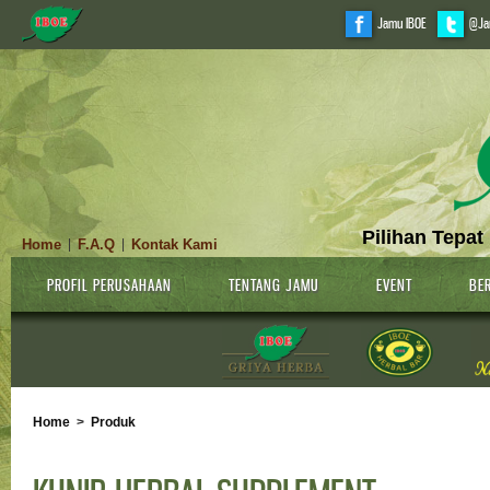
Jamu IBOE
@Ja
Pilihan Tepat
Home
F.A.Q
Kontak Kami
|
|
PROFIL PERUSAHAAN
TENTANG JAMU
EVENT
BER
Home
>
Produk