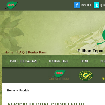
Jamu IBOE
@Ja
Pilihan Tepat
Home
F.A.Q
Kontak Kami
|
|
PROFIL PERUSAHAAN
TENTANG JAMU
EVENT
BER
Home
>
Produk