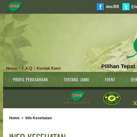
Jamu IBOE
@Ja
Pilihan Tepat
Home
F.A.Q
Kontak Kami
|
|
PROFIL PERUSAHAAN
TENTANG JAMU
EVENT
BER
Home
>
Info Kesehatan