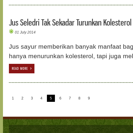
Jus Seledri Tak Sekadar Turunkan Kolesterol
01 July 2014
Jus sayur memberikan banyak manfaat bag
hanya menurunkan kolesterol, tapi juga me
READ MORE
1
2
3
4
5
6
7
8
9