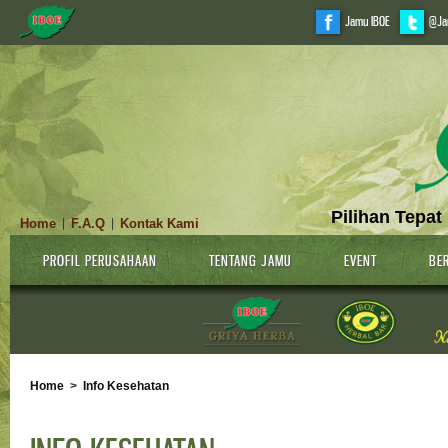
Jamu IBOE
@Ja
Pilihan Tepat
Home
F.A.Q
Kontak Kami
|
|
PROFIL PERUSAHAAN
TENTANG JAMU
EVENT
BER
Home
>
Info Kesehatan