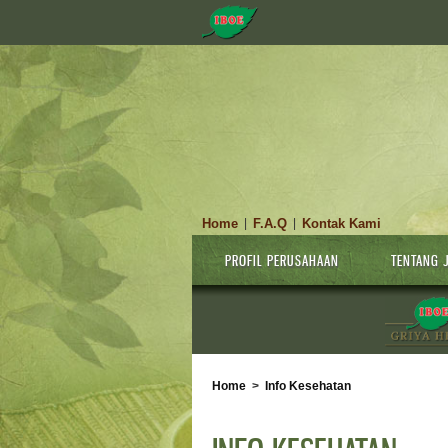
Home
F.A.Q
Kontak Kami
|
|
PROFIL PERUSAHAAN
TENTANG 
Home
>
Info Kesehatan