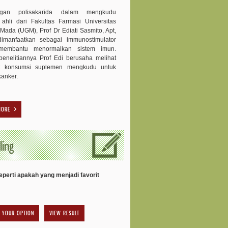
ngan polisakarida dalam mengkudu
 ahli dari Fakultas Farmasi Universitas
Mada (UGM), Prof Dr Ediati Sasmito, Apt,
dimanfaatkan sebagai immunostimulator
membantu menormalkan sistem imun.
enelitiannya Prof Edi berusaha melihat
t konsumsi suplemen mengkudu untuk
kanker.
MORE
ling
perti apakah yang menjadi favorit
VIEW RESULT