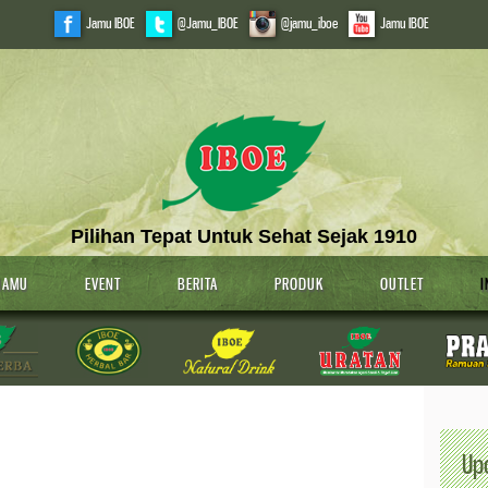
Jamu IBOE
@Jamu_IBOE
@jamu_iboe
Jamu IBOE
Pilihan Tepat Untuk Sehat Sejak 1910
JAMU
EVENT
BERITA
PRODUK
OUTLET
I
Up