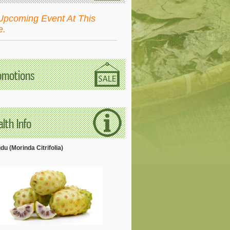
Upcoming Event At This
e.
omotions
lth Info
u (Morinda Citrifolia)