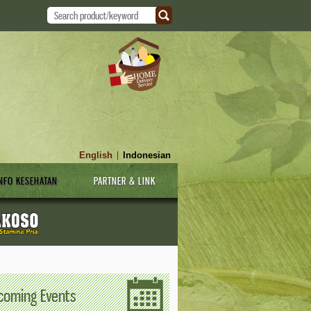
English
Indonesian
|
NFO KESEHATAN
PARTNER & LINK
coming Events