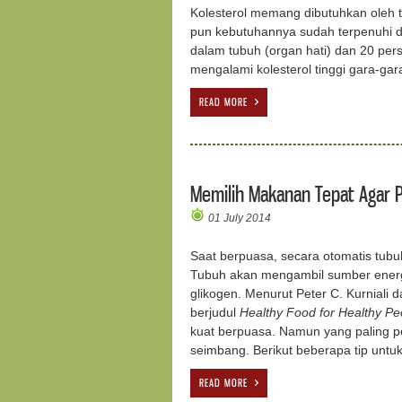
Kolesterol memang dibutuhkan oleh tu
pun kebutuhannya sudah terpenuhi de
dalam tubuh (organ hati) dan 20 pe
mengalami kolesterol tinggi gara-g
READ MORE
Memilih Makanan Tepat Agar 
01 July 2014
Saat berpuasa, secara otomatis tu
Tubuh akan mengambil sumber energi
glikogen. Menurut Peter C. Kurnial
berjudul
Healthy Food for Healthy Pe
kuat berpuasa. Namun yang paling 
seimbang. Berikut beberapa tip unt
READ MORE