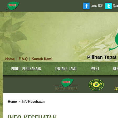
Jamu IBOE
@Ja
Pilihan Tepat
Home
F.A.Q
Kontak Kami
|
|
PROFIL PERUSAHAAN
TENTANG JAMU
EVENT
BER
Home
>
Info Kesehatan