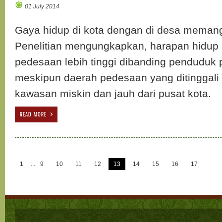
01 July 2014
Gaya hidup di kota dengan di desa memang
Penelitian mengungkapkan, harapan hidup
pedesaan lebih tinggi dibanding penduduk 
meskipun daerah pedesaan yang ditinggal
kawasan miskin dan jauh dari pusat kota.
READ MORE
1
...
9
10
11
12
13
14
15
16
17