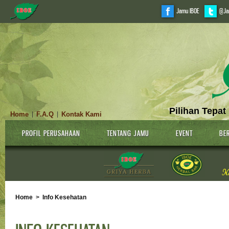
Jamu IBOE
@Ja
Pilihan Tepat
Home
F.A.Q
Kontak Kami
|
|
PROFIL PERUSAHAAN
TENTANG JAMU
EVENT
BER
Home
>
Info Kesehatan