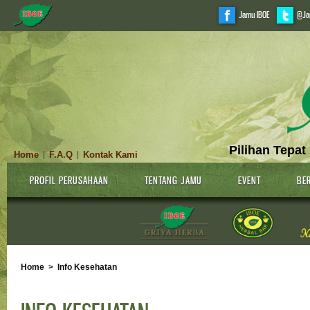
Jamu IBOE
@Ja
Pilihan Tepat
Home
F.A.Q
Kontak Kami
|
|
PROFIL PERUSAHAAN
TENTANG JAMU
EVENT
BER
Home
>
Info Kesehatan