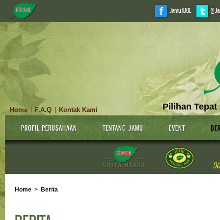
Jamu IBOE
@Ja
Pilihan Tepat
Home
F.A.Q
Kontak Kami
|
|
PROFIL PERUSAHAAN
TENTANG JAMU
EVENT
BER
Home
>
Berita