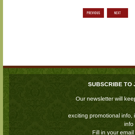
PREVIOUS
NEXT
SUBSCRIBE TO 
Our newsletter will k
exciting promotional info,
inf
Fill in your emai