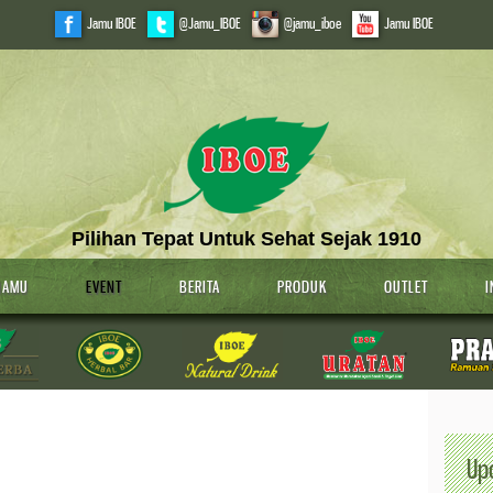
Jamu IBOE
@Jamu_IBOE
@jamu_iboe
Jamu IBOE
Pilihan Tepat Untuk Sehat Sejak 1910
JAMU
EVENT
BERITA
PRODUK
OUTLET
I
Up