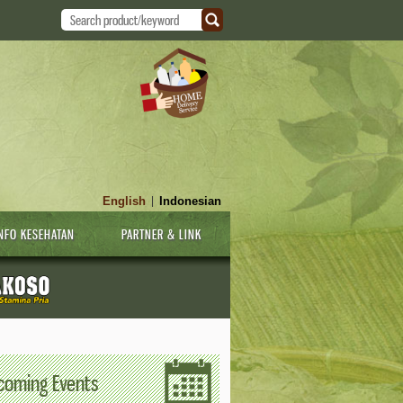
English
Indonesian
|
NFO KESEHATAN
PARTNER & LINK
coming Events