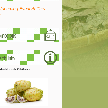
Upcoming Event At This
e.
omotions
lth Info
u (Morinda Citrifolia)