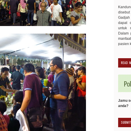
Kandu
disebut
Gadjah 
dapat 
untuk 
Dalam p
manfaa
pasien 
READ 
Pol
Jamu se
anda?