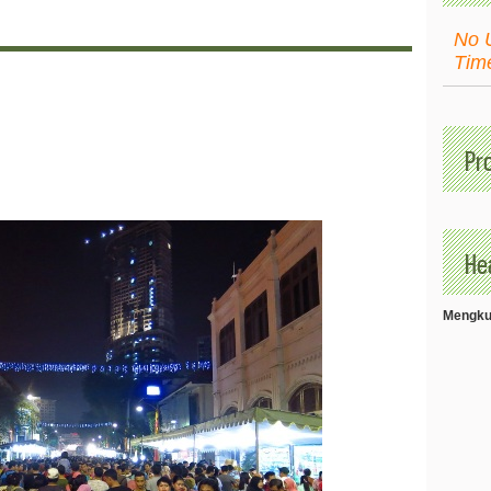
No 
Tim
Pr
Hea
Mengkud