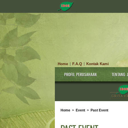
Home
F.A.Q
Kontak Kami
|
|
PROFIL PERUSAHAAN
TENTANG 
Home
>
Event
>
Past Event