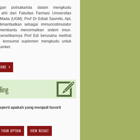
ngan polisakarida dalam mengkudu
 ahli dari Fakultas Farmasi Universitas
Mada (UGM), Prof Dr Ediati Sasmito, Apt,
dimanfaatkan sebagai immunostimulator
membantu menormalkan sistem imun.
enelitiannya Prof Edi berusaha melihat
t konsumsi suplemen mengkudu untuk
kanker.
MORE
ling
perti apakah yang menjadi favorit
VIEW RESULT