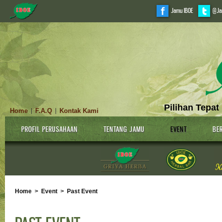
Jamu IBOE
@Ja
Pilihan Tepat
Home
F.A.Q
Kontak Kami
|
|
PROFIL PERUSAHAAN
TENTANG JAMU
EVENT
BER
Home
>
Event
>
Past Event