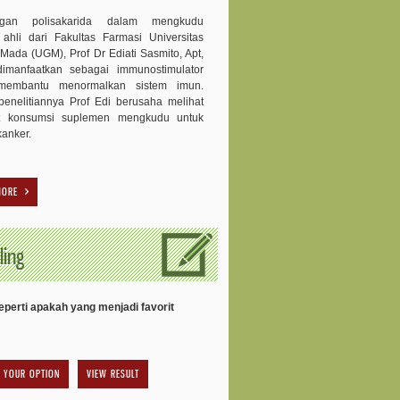
ngan polisakarida dalam mengkudu
 ahli dari Fakultas Farmasi Universitas
Mada (UGM), Prof Dr Ediati Sasmito, Apt,
dimanfaatkan sebagai immunostimulator
membantu menormalkan sistem imun.
enelitiannya Prof Edi berusaha melihat
t konsumsi suplemen mengkudu untuk
kanker.
MORE
ling
perti apakah yang menjadi favorit
VIEW RESULT