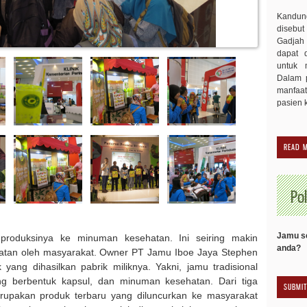
Kandu
disebut
Gadjah 
dapat 
untuk 
Dalam p
manfaa
pasien 
READ 
Pol
Jamu se
roduksinya ke minuman kesehatan. Ini seiring makin
anda?
atan oleh masyarakat. Owner PT Jamu Iboe Jaya Stephen
yang dihasilkan pabrik miliknya. Yakni, jamu tradisional
 berbentuk kapsul, dan minuman kesehatan. Dari tiga
rupakan produk terbaru yang diluncurkan ke masyarakat