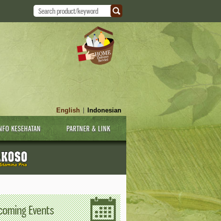
English
Indonesian
|
NFO KESEHATAN
PARTNER & LINK
coming Events