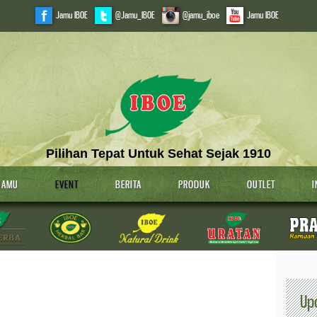
Jamu IBOE
@Jamu_IBOE
@jamu_iboe
Jamu IBOE
Pilihan Tepat Untuk Sehat Sejak 1910
JAMU
EVENT
BERITA
PRODUK
OUTLET
I
Up