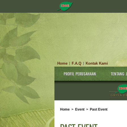
Home
F.A.Q
Kontak Kami
|
|
PROFIL PERUSAHAAN
TENTANG 
Home
>
Event
>
Past Event