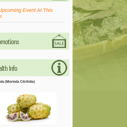
Upcoming Event At This
e.
omotions
lth Info
u (Morinda Citrifolia)