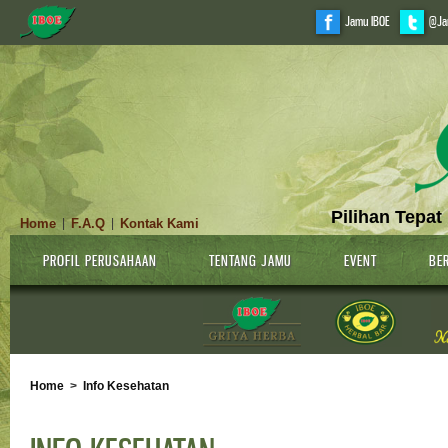
Jamu IBOE
@Ja
Pilihan Tepat
Home
F.A.Q
Kontak Kami
|
|
PROFIL PERUSAHAAN
TENTANG JAMU
EVENT
BER
Home
>
Info Kesehatan