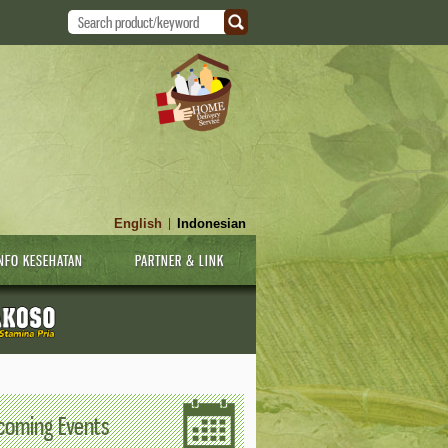
English
Indonesian
|
NFO KESEHATAN
PARTNER & LINK
coming Events