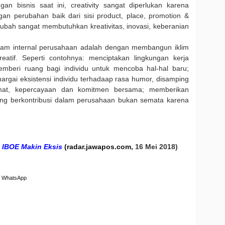
an bisnis saat ini, creativity sangat diperlukan karena
gan perubahan baik dari sisi product, place, promotion &
ah sangat membutuhkan kreativitas, inovasi, keberanian
alam internal perusahaan adalah dengan membangun iklim
eatif. Seperti contohnya: menciptakan lingkungan kerja
beri ruang bagi individu untuk mencoba hal-hal baru;
gai eksistensi individu terhadaap rasa humor, disamping
at, kepercayaan dan komitmen bersama; memberikan
yang berkontribusi dalam perusahaan bukan semata karena
u IBOE Makin Eksis
(radar.jawapos.com
, 16 Mei 2018)
WhatsApp