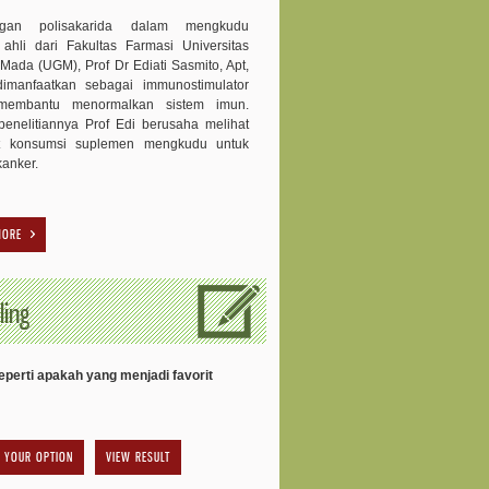
ngan polisakarida dalam mengkudu
 ahli dari Fakultas Farmasi Universitas
Mada (UGM), Prof Dr Ediati Sasmito, Apt,
dimanfaatkan sebagai immunostimulator
membantu menormalkan sistem imun.
enelitiannya Prof Edi berusaha melihat
t konsumsi suplemen mengkudu untuk
kanker.
MORE
ling
perti apakah yang menjadi favorit
VIEW RESULT