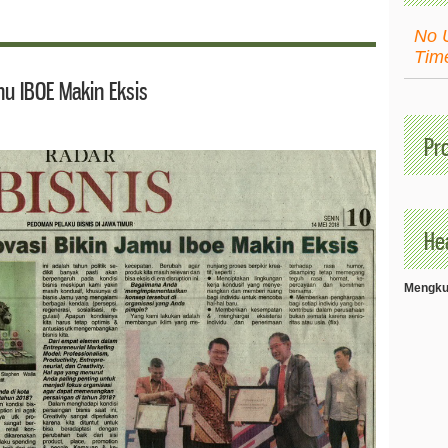
No 
Tim
mu IBOE Makin Eksis
Pr
Hea
Mengkud