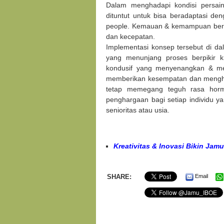
Dalam menghadapi kondisi persaing
dituntut untuk bisa beradaptasi den
people. Kemauan & kemampuan berub
dan kecepatan.
Implementasi konsep tersebut di d
yang menunjang proses berpikir kr
kondusif yang menyenangkan & mem
memberikan kesempatan dan menghar
tetap memegang teguh rasa horm
penghargaan bagi setiap individu 
senioritas atau usia.
Kreativitas & Inovasi Bikin Jam
SHARE:
Email