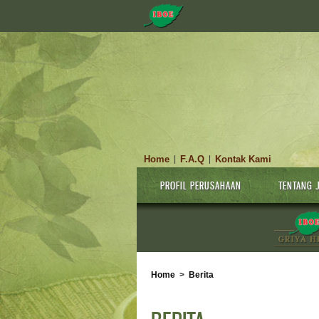
Home
F.A.Q
Kontak Kami
|
|
PROFIL PERUSAHAAN
TENTANG 
Home
>
Berita