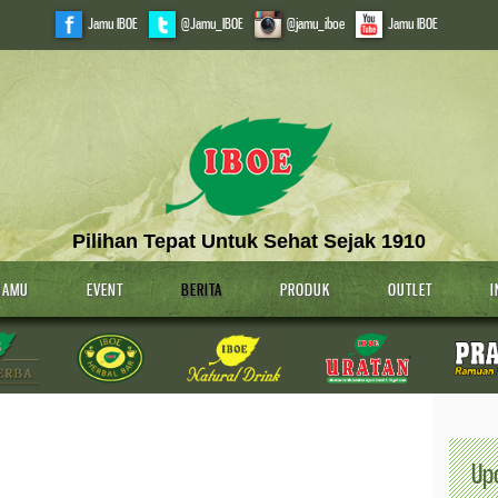
Jamu IBOE
@Jamu_IBOE
@jamu_iboe
Jamu IBOE
Pilihan Tepat Untuk Sehat Sejak 1910
JAMU
EVENT
BERITA
PRODUK
OUTLET
I
Up