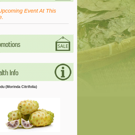
Upcoming Event At This
e.
omotions
lth Info
u (Morinda Citrifolia)