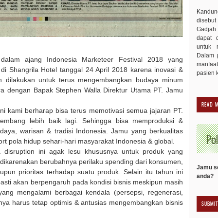
Kandu
disebut
Gadjah 
dapat 
untuk 
Dalam p
alam ajang Indonesia Marketeer Festival 2018 yang
manfaa
di Shangrila Hotel tanggal 24 April 2018 karena inovasi &
pasien 
lah dilakukan untuk terus mengembangkan budaya minum
a dengan Bapak Stephen Walla Direktur Utama PT. Jamu
READ 
i kami berharap bisa terus memotivasi semua jajaran PT.
embang lebih baik lagi. Sehingga bisa memproduksi &
ya, warisan & tradisi Indonesia. Jamu yang berkualitas
Pol
t pola hidup sehari-hari masyarakat Indonesia & global.
 disruption ini agak lesu khususnya untuk produk yang
 dikarenakan berubahnya perilaku spending dari konsumen,
Jamu se
upun prioritas terhadap suatu produk. Selain itu tahun ini
anda?
 pasti akan berpengaruh pada kondisi bisnis meskipun masih
 yang mengalami berbagai kendala (persepsi, regenerasi,
isinya harus tetap optimis & antusias mengembangkan bisnis