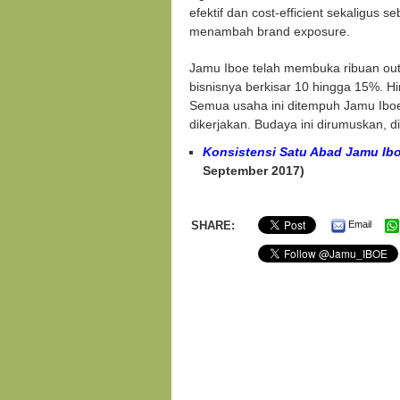
efektif dan cost-efficient sekaligus s
menambah brand exposure.
Jamu Iboe telah membuka ribuan out
bisnisnya berkisar 10 hingga 15%. H
Semua usaha ini ditempuh Jamu Iboe
dikerjakan. Budaya ini dirumuskan, d
Konsistensi Satu Abad Jamu Iboe
September 2017)
SHARE:
Email