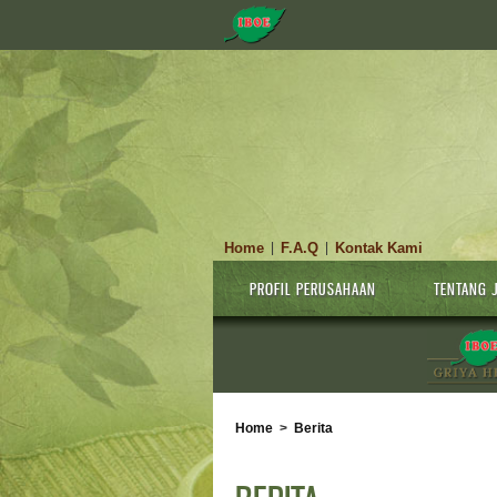
Home
F.A.Q
Kontak Kami
|
|
PROFIL PERUSAHAAN
TENTANG 
Home
>
Berita