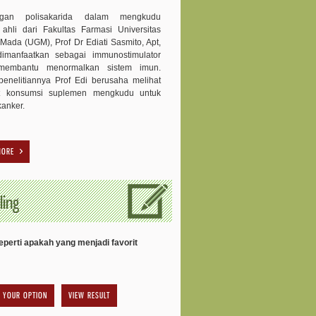
ngan polisakarida dalam mengkudu
 ahli dari Fakultas Farmasi Universitas
Mada (UGM), Prof Dr Ediati Sasmito, Apt,
dimanfaatkan sebagai immunostimulator
membantu menormalkan sistem imun.
enelitiannya Prof Edi berusaha melihat
t konsumsi suplemen mengkudu untuk
kanker.
MORE
ling
perti apakah yang menjadi favorit
VIEW RESULT