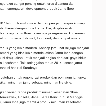
syarakat sangat penting untuk terus dipantau dan
ngat memengaruhi development produk Jamu Iboe
i 107 tahun. Transformasi dengan pengembangan konsep
ih dikenal dengan Iboe Herbal Bar, diciptakan di
di strategi Jamu Iboe dalam upaya regenerasi konsumen.
at umum seperti di mall, foodcourt, dan tempat wisata.
roduk yang lebih modern. Konsep jamu bar ini juga menjadi
promosi yang bisa lebih mendekatkan Jamu Iboe dengan
ni diwujudkan untuk menjadi bagian dari dari gaya hidup
n kesehatan. Tak ketinggalan tahun 2014 konsep jamu
aat ini hadir di Surabaya.
ebutuhan untuk regenerasi produk dan peminum jamunya.
isikan minuman jamu sebagai minuman life style.
gkan varian range produk minuman kesehatan “Iboe
i Temulawak, Rosella, Jahe, Beras Kencur, Kulit Manggis,
itu, Jamu Iboe juga memiliki produk minuman kesehatan