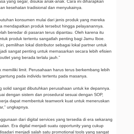
a yang segar, disukai anak-anak. Cara ini diharapkan
 kesehatan tradisional dan menyukainya.
utuhan konsumen mulai dari jenis produk yang mereka
a mendapatkan produk tersebut hingga pelayanannya.
elah beredar di pasaran terus dipantau. Oleh karena itu
 untuk produk tertentu sangatlah penting bagi Jamu Iboe.
iri, pemilihan lokal distributor sebagai lokal partner untuk
jadi sangat penting untuk memasarkan secara lebih efisien
outlet yang berada terlalu jauh.”
 memiliki limit. Perusahaan harus terus berkembang lebih
rgantung pada individu tertentu pada masanya.
 solid sangat dibutuhkan perusahaan untuk ke depannya.
uai dengan sistem dan prosedural sesuai dengan SOP,
ekerja dapat membentuk teamwork kuat untuk meneruskan
ar,” ungkapnya.
unaan dari digital services yang tersedia di era sekarang
ualan. Era digital menjadi suatu opportunity yang cukup
disadari menjadi salah satu promotional tools yang sangat