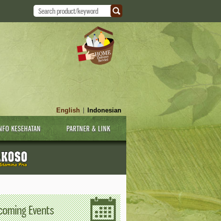
English
Indonesian
|
NFO KESEHATAN
PARTNER & LINK
coming Events