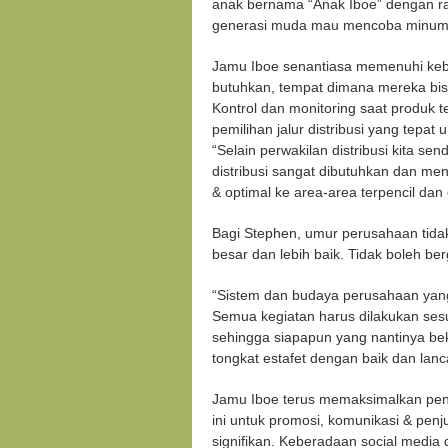
anak bernama “Anak Iboe” dengan ras
generasi muda mau mencoba minuman
Jamu Iboe senantiasa memenuhi keb
butuhkan, tempat dimana mereka bis
Kontrol dan monitoring saat produk t
pemilihan jalur distribusi yang tepat
“Selain perwakilan distribusi kita send
distribusi sangat dibutuhkan dan men
& optimal ke area-area terpencil dan 
Bagi Stephen, umur perusahaan tidak
besar dan lebih baik. Tidak boleh be
“Sistem dan budaya perusahaan yang
Semua kegiatan harus dilakukan ses
sehingga siapapun yang nantinya b
tongkat estafet dengan baik dan lanc
Jamu Iboe terus memaksimalkan pengg
ini untuk promosi, komunikasi & penj
signifikan. Keberadaan social media 