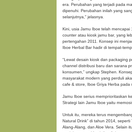
era. Perubahan yang terjadi pada ma
dipenuhi. Perubahan inilah yang sa
selanjutnya," jelasnya.
Kini, usia Jamu Iboe telah mencapa
counter atau kiosk jamu bar, yang leb
pertengahan 2011. Konsep ini menja
Iboe Herbal Bar hadir di tempat-temp
“Lewat desain kiosk dan packaging p
channel distribusi baru dan sarana 
konsumen,” ungkap Stephen. Konsep i
masyarakat modern yang perduli aka
cafe & store, Iboe Griya Herba pada s
Jamu Iboe serius memprioritaskan k
Strategi lain Jamu Iboe yaitu memos
Untuk itu, mereka terus mengemban
Natural Drink” di tahun 2014, sepert
Alang-Alang, dan Aloe Vera. Selain 