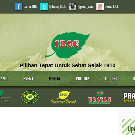
Jamu IBOE
@Jamu_IBOE
@jamu_iboe
Jamu IBOE
Pilihan Tepat Untuk Sehat Sejak 1910
JAMU
EVENT
BERITA
PRODUK
OUTLET
I
Up