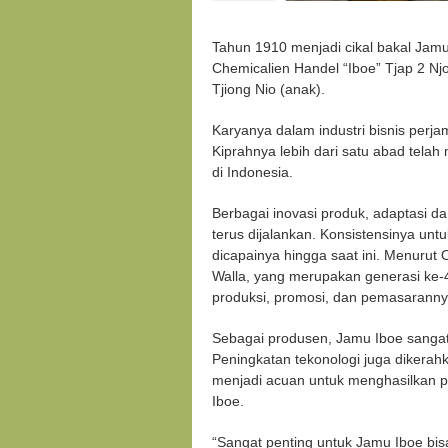
Tahun 1910 menjadi cikal bakal Jamu
Chemicalien Handel “Iboe” Tjap 2 Njo
Tjiong Nio (anak).
Karyanya dalam industri bisnis perj
Kiprahnya lebih dari satu abad tela
di Indonesia.
Berbagai inovasi produk, adaptasi d
terus dijalankan. Konsistensinya un
dicapainya hingga saat ini. Menurut
Walla, yang merupakan generasi ke-4
produksi, promosi, dan pemasarannya s
Sebagai produsen, Jamu Iboe sanga
Peningkatan tekonologi juga dikerah
menjadi acuan untuk menghasilkan pr
Iboe.
“Sangat penting untuk Jamu Iboe bisa