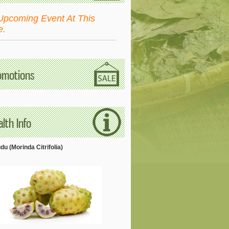
Upcoming Event At This
e.
omotions
lth Info
u (Morinda Citrifolia)