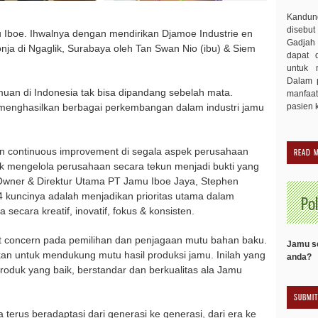
Kandu
disebut
 Iboe. Ihwalnya dengan mendirikan Djamoe Industrie en
Gadjah 
nja di Ngaglik, Surabaya oleh Tan Swan Nio (ibu) & Siem
dapat 
untuk 
Dalam p
amuan di Indonesia tak bisa dipandang sebelah mata.
manfaa
pasien 
h menghasilkan berbagai perkembangan dalam industri jamu
an continuous improvement di segala aspek perusahaan
READ 
tuk mengelola perusahaan secara tekun menjadi bukti yang
 Owner & Direktur Utama PT Jamu Iboe Jaya, Stephen
 kuncinya adalah menjadikan prioritas utama dalam
Pol
ecara kreatif, inovatif, fokus & konsisten.
t concern pada pemilihan dan penjagaan mutu bahan baku.
Jamu se
kan untuk mendukung mutu hasil produksi jamu. Inilah yang
anda?
oduk yang baik, berstandar dan berkualitas ala Jamu
 terus beradaptasi dari generasi ke generasi, dari era ke