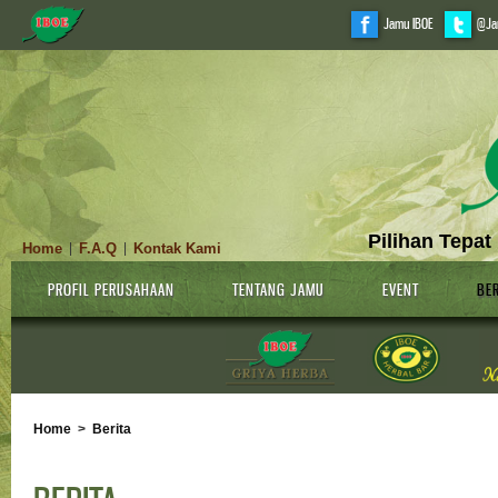
Jamu IBOE
@Ja
Pilihan Tepat
Home
F.A.Q
Kontak Kami
|
|
PROFIL PERUSAHAAN
TENTANG JAMU
EVENT
BER
Home
>
Berita