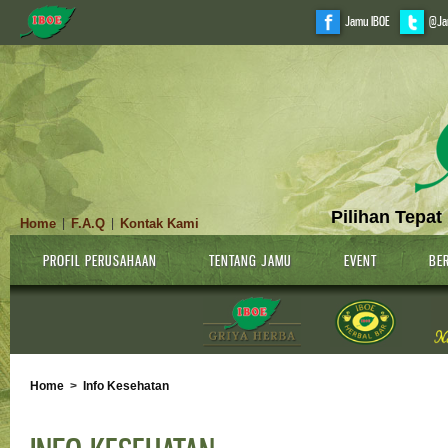
Jamu IBOE
@Ja
Pilihan Tepat
Home
F.A.Q
Kontak Kami
|
|
PROFIL PERUSAHAAN
TENTANG JAMU
EVENT
BER
Home
>
Info Kesehatan