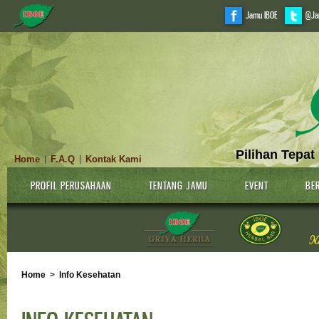
Jamu IBOE
@Ja
Pilihan Tepat
Home
F.A.Q
Kontak Kami
|
|
PROFIL PERUSAHAAN
TENTANG JAMU
EVENT
BER
Home
>
Info Kesehatan