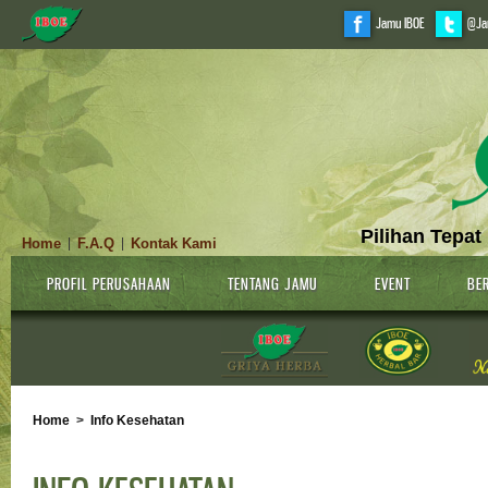
Jamu IBOE
@Ja
Pilihan Tepat
Home
F.A.Q
Kontak Kami
|
|
PROFIL PERUSAHAAN
TENTANG JAMU
EVENT
BER
Home
>
Info Kesehatan