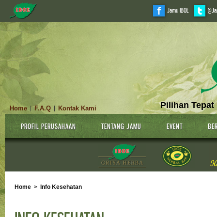
Jamu IBOE
@Ja
Pilihan Tepat
Home
F.A.Q
Kontak Kami
|
|
PROFIL PERUSAHAAN
TENTANG JAMU
EVENT
BER
Home
>
Info Kesehatan