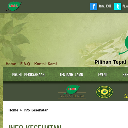
Jamu IBOE
@Ja
Pilihan Tepat
Home
F.A.Q
Kontak Kami
|
|
PROFIL PERUSAHAAN
TENTANG JAMU
EVENT
BER
Home
>
Info Kesehatan