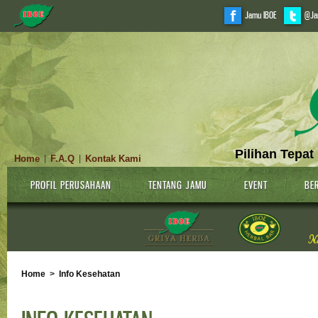
Jamu IBOE
@Ja
Pilihan Tepat
Home
F.A.Q
Kontak Kami
|
|
PROFIL PERUSAHAAN
TENTANG JAMU
EVENT
BER
Home
>
Info Kesehatan