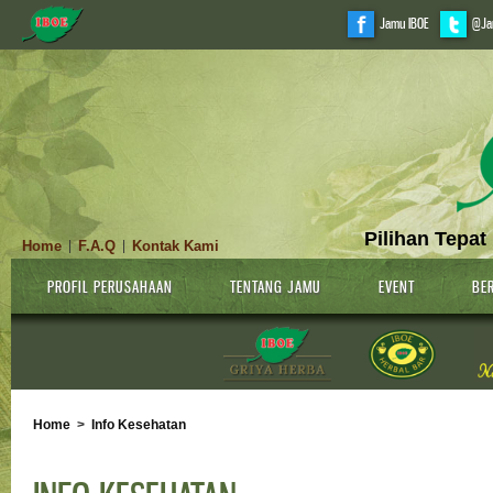
Jamu IBOE
@Ja
Pilihan Tepat
Home
F.A.Q
Kontak Kami
|
|
PROFIL PERUSAHAAN
TENTANG JAMU
EVENT
BER
Home
>
Info Kesehatan