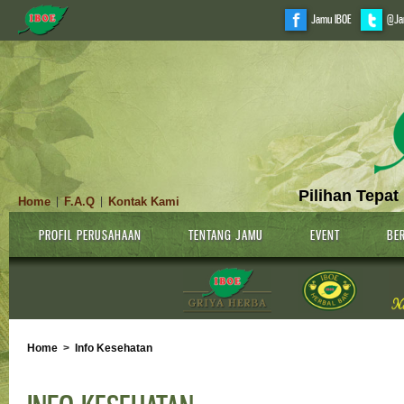
Jamu IBOE
@Ja
Pilihan Tepat
Home
F.A.Q
Kontak Kami
|
|
PROFIL PERUSAHAAN
TENTANG JAMU
EVENT
BER
Home
>
Info Kesehatan