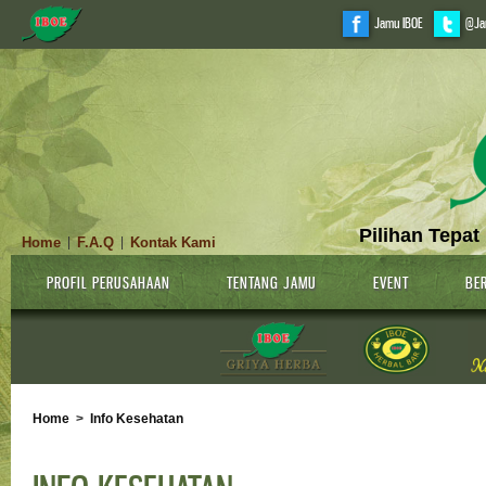
Jamu IBOE
@Ja
Pilihan Tepat
Home
F.A.Q
Kontak Kami
|
|
PROFIL PERUSAHAAN
TENTANG JAMU
EVENT
BER
Home
>
Info Kesehatan