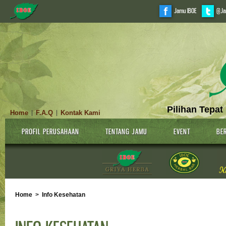
Jamu IBOE
@Ja
Pilihan Tepat
Home
F.A.Q
Kontak Kami
|
|
PROFIL PERUSAHAAN
TENTANG JAMU
EVENT
BER
Home
>
Info Kesehatan